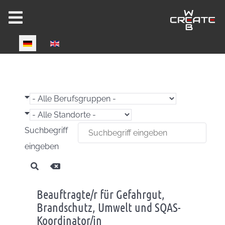
Select your language
Joomla 6 ready!
Suchbegriff
eingeben
CW-HIRE DEMO
Beauftragte/r für Gefahrgut,
Now fully Joomla 6 compatible!
Brandschutz, Umwelt und SQAS-
Koordinator/in