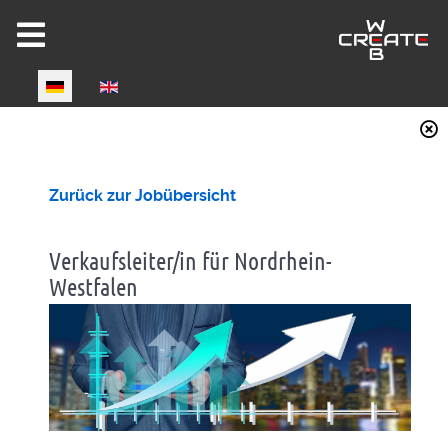
Select your language
Joomla 6 ready!
Zurück zur Jobübersicht
Verkaufsleiter/in für Nordrhein-
Westfalen
CW-HIRE DEMO
Now fully Joomla 6 compatible!