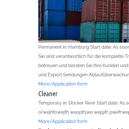
Permanent in: Hamburg Start date: As soon
Sie sind verantwortlich für die komplette 
betreuen und beraten Sie Ihre Kunden und 
und Export Sendungen Ablaufüberwachung 
More/Application form
Cleaner
Temporary in: Docker River Start date: As 
oi'wejhfowejfh weopfrjwe wepjifr pwefr
More/Application form