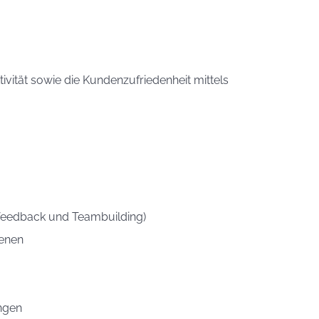
vität sowie die Kundenzufriedenheit mittels
sfeedback und Teambuilding)
benen
ngen