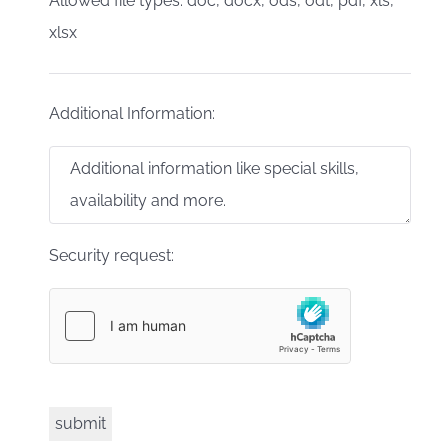
Allowed file types: doc, docx, ods, odt, pdf, xls,
xlsx
Additional Information:
Security request: